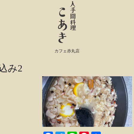
カフェ赤丸店
込み2