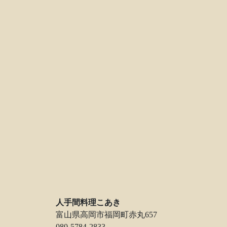
人手間料理こあき
富山県高岡市福岡町赤丸657
080-5784-2833