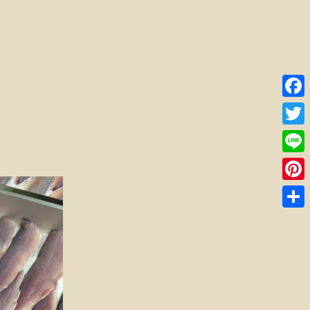
Faceb
Twitte
Line
Pinter
共
有