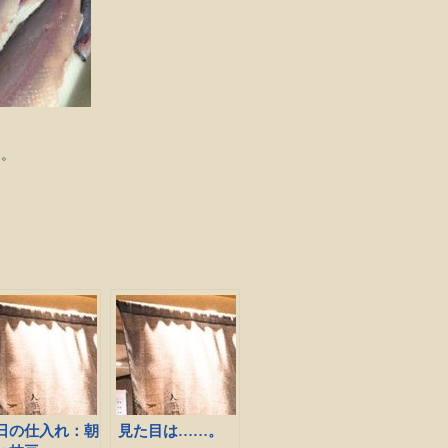
と。
日の仕入れ：朝
見た目は……。