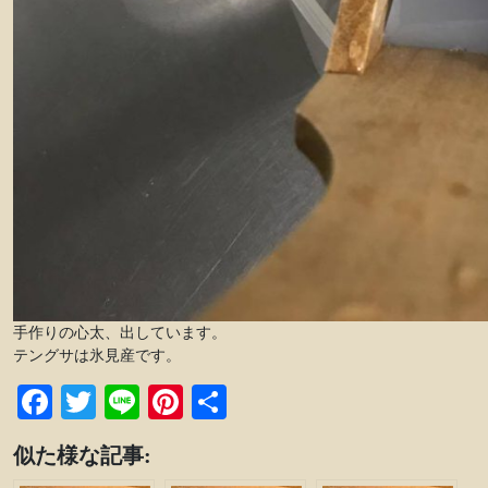
手作りの心太、出しています。
テングサは氷見産です。
Facebook
Twitter
Line
Pinterest
共
有
似た様な記事: