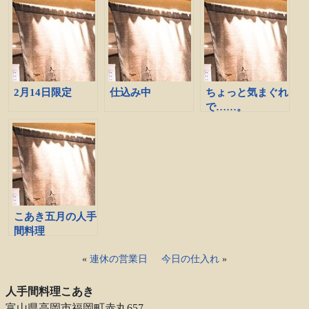
2月14日限定
仕込み中
ちょっと気まぐれ
で……。
こあき五月の人手
間料理
«
連休の営業日
今日の仕入れ
»
人手間料理こあき
富山県高岡市福岡町赤丸657