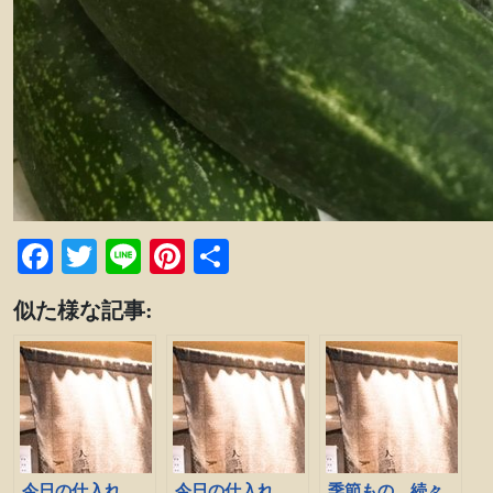
Facebook
Twitter
Line
Pinterest
共
有
似た様な記事:
今日の仕入れ
今日の仕入れ
季節もの、続々