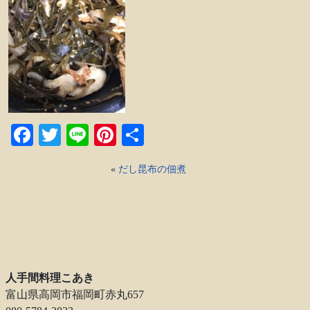
Facebook
Twitter
Line
Pinterest
共
有
«
だし昆布の佃煮
人手間料理こあき
富山県高岡市福岡町赤丸657