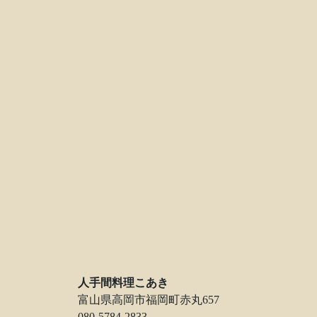
人手間料理こあき
富山県高岡市福岡町赤丸657
080-5784-2833