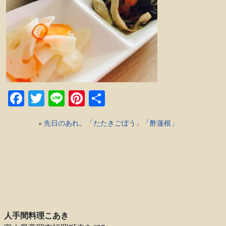
Facebook
Twitter
Line
Pinterest
共
有
«
先日のあれ。「たたきごぼう」「酢蓮根」
人手間料理こあき