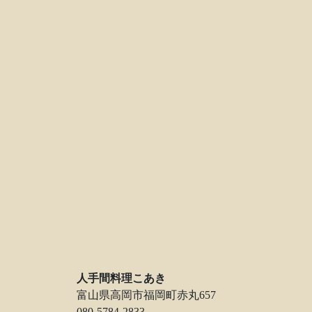
人手間料理こあき
富山県高岡市福岡町赤丸657
080-5784-2833