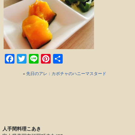
Facebook
Twitter
Line
Pinterest
共
有
«
先日のアレ：カボチャのハニーマスタード
人手間料理こあき