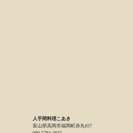
人手間料理こあき
富山県高岡市福岡町赤丸657
080-5784-2833