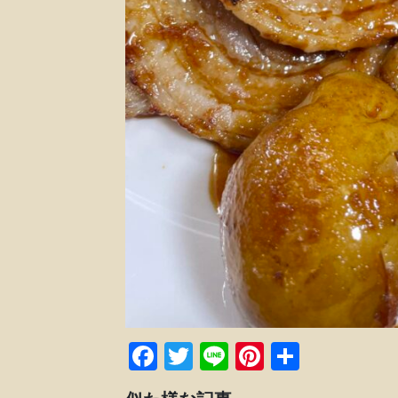
Facebook
Twitter
Line
Pinterest
共
有