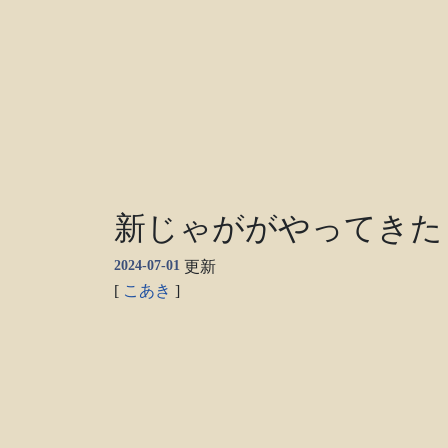
新じゃががやってきた
2024-07-01
更新
[
こあき
]