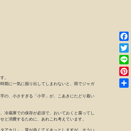
Faceb
Twitte
Line
ます。
Pinter
穫時期に一気に掘り出してしまわないと、雨でジャガ
共
お芋の、小さすぎる「小芋」が、こあきにたどり着い
有
か、冷蔵庫での保存が必須で、おいておくと腐ってし
っせと消費するために、あれこれ考えています。
キタアカリ」。芽が赤くてドキッとしますが、そうい