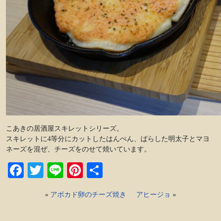
こあきの居酒屋スキレットシリーズ。
スキレットに4等分にカットしたはんぺん、ばらした明太子とマヨ
ネーズを混ぜ、チーズをのせて焼いています。
Facebook
Twitter
Line
Pinterest
共
有
«
アボカド卵のチーズ焼き
アヒージョ
»