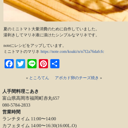
夏のミニトマト大量消費のために自作していました。
湯剥きしてマリネ液に漬けたシンプルなマリネです。
noteにレシピをアップしています。
ミニトマトのマリネ
https://note.com/koaki/n/n7f2a76dafcfc
Facebook
Twitter
Line
Pinterest
共
有
«
ところてん
アボカド卵のチーズ焼き
»
人手間料理こあき
富山県高岡市福岡町赤丸657
080-5784-2833
営業時間
ランチタイム 11:00〜14:00
カフェタイム 14:00〜16:30(16:00L.O)