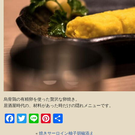
烏骨鶏の有精卵を使った贅沢な卵焼き。
居酒屋時代の、材料があった時だけの隠れメニューです。
Facebook
Twitter
Line
Pinterest
共
有
«
焼きサーロイン柚子胡椒添え