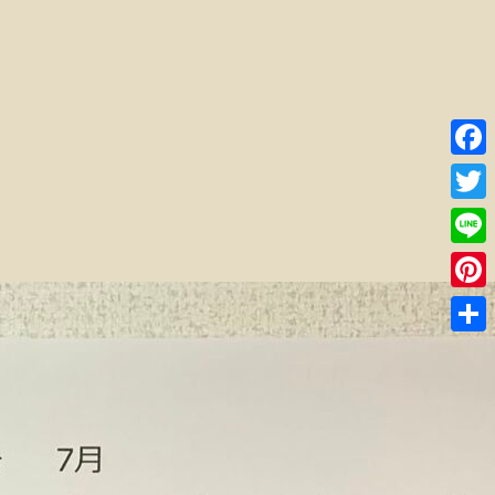
Faceb
Twitte
Line
Pinter
共
有