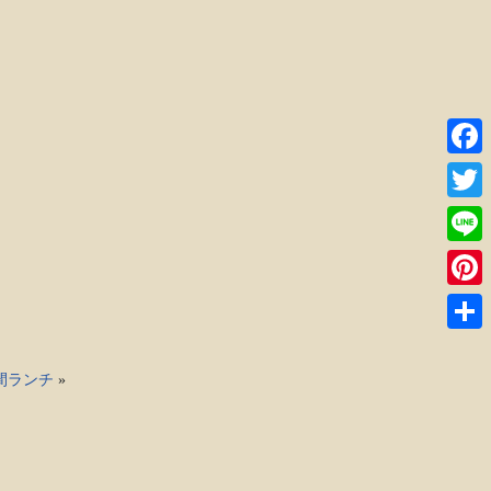
Faceb
Twitte
Line
。
Pinter
共
有
手間ランチ
»