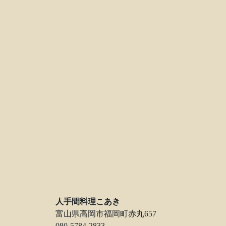
人手間料理こあき
富山県高岡市福岡町赤丸657
080-5784-2833