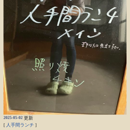
2025-05-02
更新
[
人手間ランチ
]