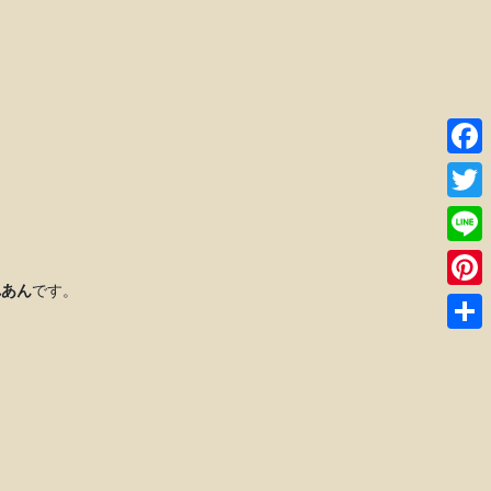
Faceb
Twitte
Line
れあん
です。
Pinter
共
有