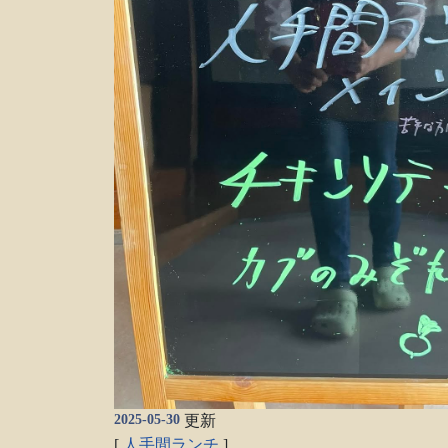
2025-05-30
更新
[
人手間ランチ
]