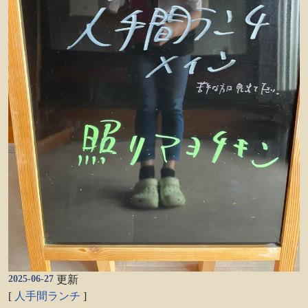
2025-06-27
更新
[
人手間ランチ
]