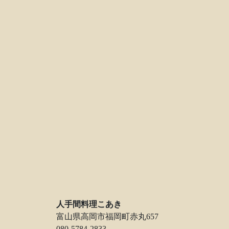
人手間料理こあき
富山県高岡市福岡町赤丸657
080-5784-2833