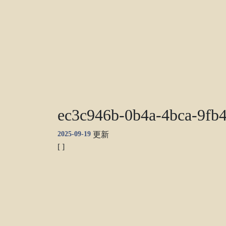
ec3c946b-0b4a-4bca-9fb
2025-09-19
更新
[ ]