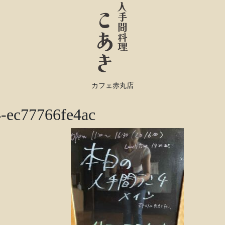
カフェ赤丸店
4-ec77766fe4ac