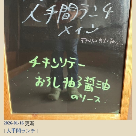
2026-01-16
更新
[
人手間ランチ
]