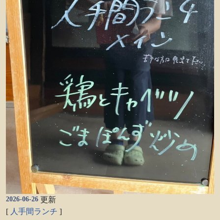
2026-06-26
更新
[
人手間ランチ
]