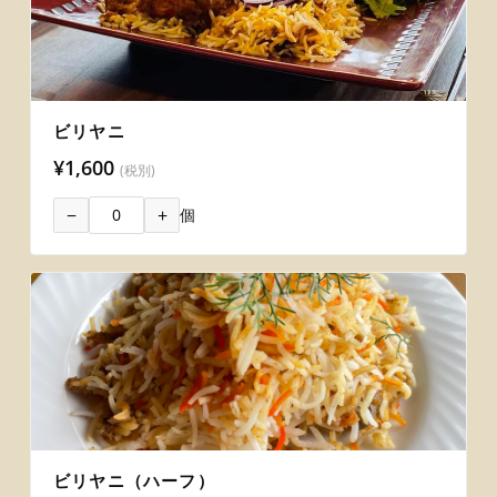
ビリヤニ
¥1,600
(税別)
−
+
個
ビリヤニ（ハーフ）