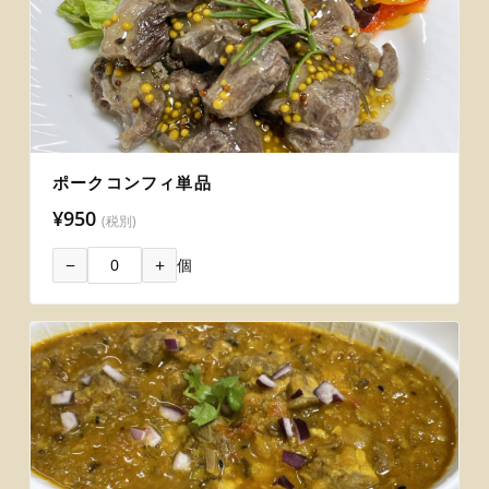
ポークコンフィ単品
¥950
(税別)
−
+
個