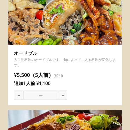
オードブル
人手間料理のオードブルです。 旬によって、入る料理が変化しま
す。
¥5,500（5人前）
(税別)
追加1人前 ¥1,100
−
+
―