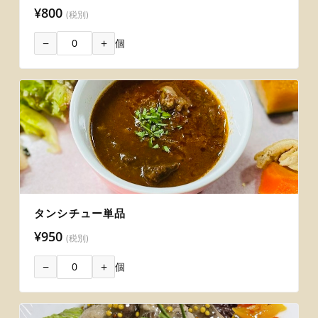
¥800
(税別)
−
+
個
タンシチュー単品
¥950
(税別)
−
+
個