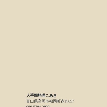
人手間料理こあき
富山県高岡市福岡町赤丸657
080-5784-2833