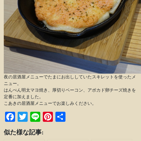
夜の居酒屋メニューでたまにお出ししていたスキレットを使ったメ
ニュー。
はんぺん明太マヨ焼き、厚切りベーコン、アボカド卵チーズ焼きを
定番に加えました。
こあきの居酒屋メニューでお楽しみください。
Facebook
Twitter
Line
Pinterest
共
有
似た様な記事: