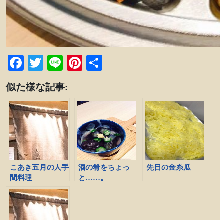
Facebook
Twitter
Line
Pinterest
共
有
似た様な記事:
こあき五月の人手
酒の肴をちょっ
先日の金糸瓜
間料理
と……。