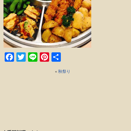
Facebook
Twitter
Line
Pinterest
共
有
«
秋祭り