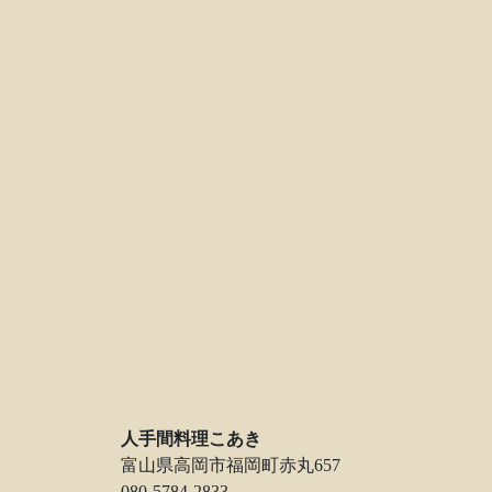
人手間料理こあき
富山県高岡市福岡町赤丸657
080-5784-2833