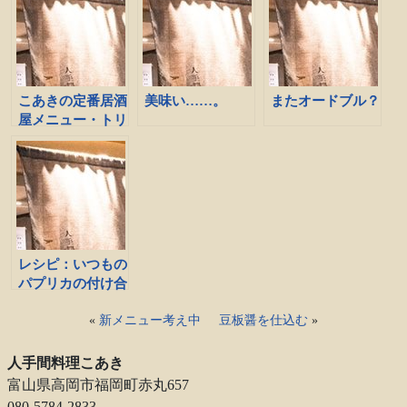
こあきの定番居酒
美味い……。
またオードブル？
屋メニュー・トリ
ッパ
レシピ：いつもの
パプリカの付け合
わせ
«
新メニュー考え中
豆板醤を仕込む
»
人手間料理こあき
富山県高岡市福岡町赤丸657
080-5784-2833