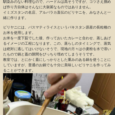
馴染みのない料理なので、ハードルは高そうですが、コツさえ掴め
ば作り方自体はそんなに大袈裟なものではありません。
イミズスタンの名店、アルバラカ直伝のビリヤニを、みなさんと一
緒に作ります。
ビリヤニには、バスマティライスというパキスタン原産の長粒種の
お米を使用します。
お米を一度下茹でした後、作っておいたカレーと合わせ、蒸しあげ
るイメージの工程になります。この、蒸らしのタイミングで、蒸気
は絶対に逃してはいけないそうで、現地の方々は小麦粉を水で溶い
たもので鍋と蓋の隙間をぴっちり埋めてしまうそうです。
教室では、とにかく蓋にしっかりとした重みのある鍋を使うことに
していますが、普通のお鍋でも十分に美味しいビリヤニを作ってみ
ることができます。