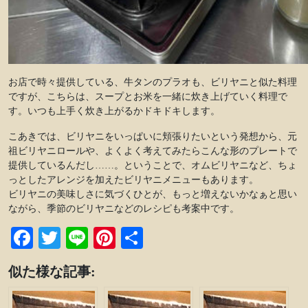
お店で時々提供している、牛タンのプラオも、ビリヤニと似た料理
ですが、こちらは、スープとお米を一緒に炊き上げていく料理で
す。いつも上手く炊き上がるかドキドキします。
こあきでは、ビリヤニをいっぱいに頬張りたいという発想から、元
祖ビリヤニロールや、よくよく考えてみたらこんな形のプレートで
提供しているんだし……。ということで、オムビリヤニなど、ちょ
っとしたアレンジを加えたビリヤニメニューもあります。
ビリヤニの美味しさに気づくひとが、もっと増えないかなぁと思い
ながら、季節のビリヤニなどのレシピも考案中です。
Facebook
Twitter
Line
Pinterest
共
有
似た様な記事: