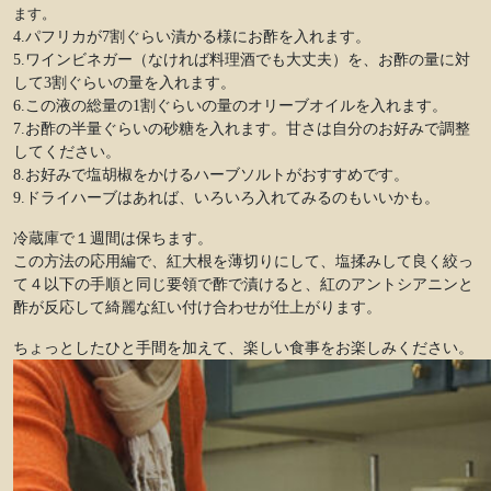
ます。
4.パフリカが7割ぐらい漬かる様にお酢を入れます。
5.ワインビネガー（なければ料理酒でも大丈夫）を、お酢の量に対
して3割ぐらいの量を入れます。
6.この液の総量の1割ぐらいの量のオリーブオイルを入れます。
7.お酢の半量ぐらいの砂糖を入れます。甘さは自分のお好みで調整
してください。
8.お好みで塩胡椒をかけるハーブソルトがおすすめです。
9.ドライハーブはあれば、いろいろ入れてみるのもいいかも。
冷蔵庫で１週間は保ちます。
この方法の応用編で、紅大根を薄切りにして、塩揉みして良く絞っ
て４以下の手順と同じ要領で酢で漬けると、紅のアントシアニンと
酢が反応して綺麗な紅い付け合わせが仕上がります。
ちょっとしたひと手間を加えて、楽しい食事をお楽しみください。