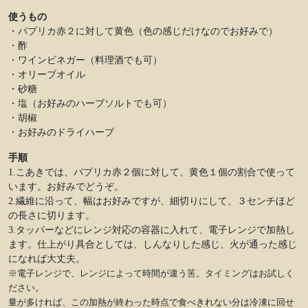
使うもの
・パプリカ赤２に対して黄色（色の感じだけなのでお好みで）
・酢
・ワインビネガー（料理酒でも可）
・オリーブオイル
・砂糖
・塩（お好みのハーブソルトでも可）
・胡椒
・お好みのドライハーブ
手順
1.こあきでは、パプリカ赤２個に対して、黄色１個の割合で使って
います。お好みでどうぞ。
2.繊維に沿って、幅はお好みですが、細切りにして、３センチほど
の長さに切ります。
3.タッパーなどにレンジ対応の容器に入れて、電子レンジで加熱し
ます。仕上がり具合としては、しんなりした感じ、火が通った感じ
になれば大丈夫。
※電子レンジで、レンジによって時間が違う筈。タイミングはお試しく
ださい。
量が多ければ、この加熱が終わった時点で食べきれない分は冷凍に回せ