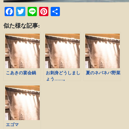
Facebook
Twitter
Line
Pinterest
共
有
似た様な記事:
こあきの宴会鍋
お刺身どうしまし
夏のネバネバ野菜
ょう……。
エゴマ