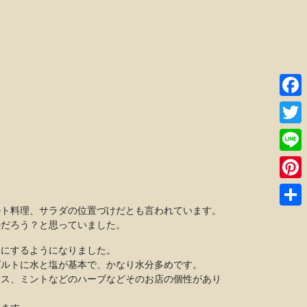
Faceb
Twitte
Line
Pinter
ルト料理、サラダの位置づけだとも言われています。
共
のだろう？と思っていました。
有
目にするようになりました。
グルトに水と塩が基本で、かなり水分多めです。
イス、ミントなどのハーブなどそのお店の個性があり