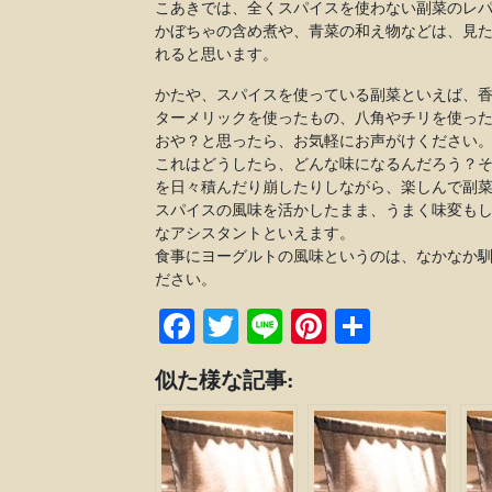
こあきでは、全くスパイスを使わない副菜のレ
かぼちゃの含め煮や、青菜の和え物などは、見
れると思います。
かたや、スパイスを使っている副菜といえば、
ターメリックを使ったもの、八角やチリを使っ
おや？と思ったら、お気軽にお声がけください
これはどうしたら、どんな味になるんだろう？
を日々積んだり崩したりしながら、楽しんで副
スパイスの風味を活かしたまま、うまく味変も
なアシスタントといえます。
食事にヨーグルトの風味というのは、なかなか
ださい。
Facebook
Twitter
Line
Pinterest
共
有
似た様な記事: