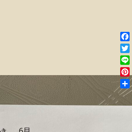
Faceb
Twitte
Line
Pinter
共
有