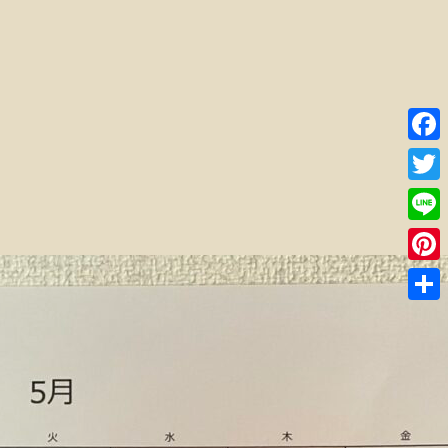
Faceb
Twitte
Line
Pinter
共
有