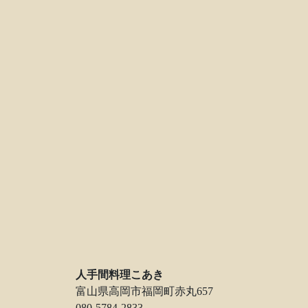
人手間料理こあき
富山県高岡市福岡町赤丸657
080-5784-2833