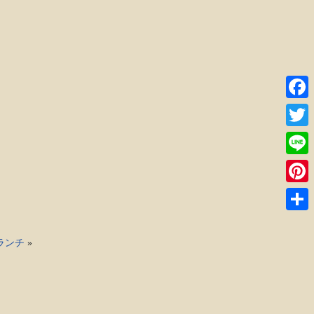
Faceb
Twitte
Line
。
Pinter
共
有
ランチ
»