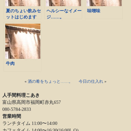
夏のちょい飲みセ
ヘルシーなイメー
味噌味
ットはじめます
ジ……。
牛肉
«
酒の肴をちょっと……。
今日の仕入れ
»
人手間料理こあき
富山県高岡市福岡町赤丸657
080-5784-2833
営業時間
ランチタイム 11:00〜14:00
カフェタイム 14:00〜16:30(16:00L.O)