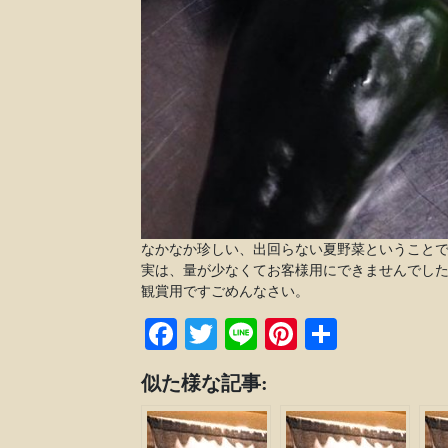
なかなか珍しい、出回らない夏野菜ということ
実は、量が少なくてお客様用にできませんでし
観賞用ですごめんなさい。
Facebook
Twitter
Line
Pinterest
共
有
似た様な記事: