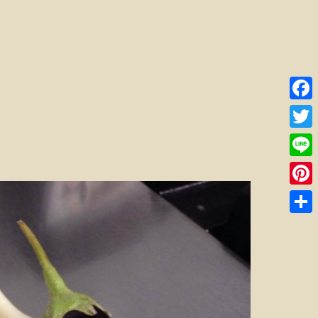
Faceb
Twitte
Line
Pinter
共
有