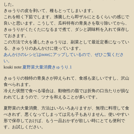
した。
きゅうりの皮を剥いて、種もとってしまいます。
これを軽く下茹でします。沸騰したら即ザルにとるくらいの感じで
良いと思います。こうして、瓜科特有の青臭さを取り除いてから、
きゅうりがくたくたになるまで煮て、ダシと調味料を入れて保存し
ておきます。
この方法で火を通したきゅうりは、副菜として最近定番になってい
る、きゅうりのあんかけに使っています。
あんかけのレシピはnoteにアップしているので、ぜひご覧くださ
い。
koaki note:
夏野菜大量消費きゅうり.1
きゅうりの独特の青臭さが抑えられて、食感も楽しいですし、沢山
食べられます。
冷えた状態で食べる場合は、動物性の脂では折角の口当たりが損な
われてしまうので、ツナを和えることが多いです。
夏野菜の大量消費、方法はいろいろありますが、無理に料理して食
べきれず、悪くなってしまっては元も子もありません。使いやすい
形で保存しておけば、もう一品おかずが欲しい時にとても便利で
す。お試しください。