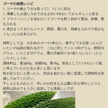
ゴーヤの佃煮レシピ
1. ゴーヤの種とワタを取って2、3ミリに切る
2. 沸騰したお湯に入れて火を止め2 0分おいてからギュッと絞る
3. フライパンにごま油をひいてゴーヤを軽く炒めて醤油、砂糖、酢
を入れる
4. 煮詰まってきたらジャコ、鰹節、鷹の爪、胡麻を入れて汁気がな
くなったら出来上がり。
材料としては、大きめのゴーヤ1本なら、種子とワタを取ったらだ
いたい150g弱が取れるので、これに対してジャコ80グラム、鰹節50
グラム、いりごま50グラム、鷹の爪輪切りを5個くらいといったと
ころでしょうか。
調味料は、醤油60g、砂糖60g、酢36g。割合として1:1:0.6という風
に考えていただけると良いと思います。
味が足りないと思ったら、割合を崩さない様に意識して調味料を加
減してみてください。
干しエビを入れたり、辛いのが好きな人は鷹の爪を増やしたりと、
材料は好みでもう少し追加しても美味しいです。