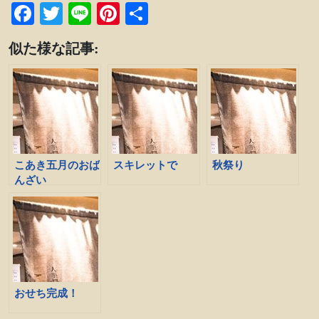
Facebook
Twitter
Line
Pinterest
共
有
似た様な記事:
こあき五月のおば
スキレットで
秋祭り
んざい
おせち完成！